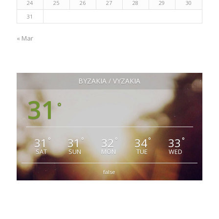
24
25
26
27
28
29
30
31
« Mar
ΒΥΖΑΚΙΑ / VYZAKIA
31
°
31
31
32
34
33
°
°
°
°
°
SAT
SUN
MON
TUE
WED
false