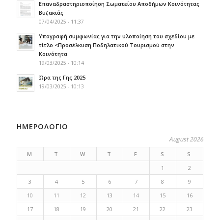
Επαναδραστηριοποίηση Σωματείου Αποδήμων Κοινότητας
Βυζακιάς
07/04/2025 - 11:37
Υπογραφή συμφωνίας για την υλοποίηση του σχεδίου με
τίτλο <Προσέλκυση Ποδηλατικού Τουρισμού στην
Κοινότητα
19/03/2025 - 10:14
Ώρα της Γης 2025
19/03/2025 - 10:13
ΗΜΕΡΟΛΟΓΙΟ
August 2026
M
T
W
T
F
S
S
1
2
3
4
5
6
7
8
9
10
11
12
13
14
15
16
17
18
19
20
21
22
23