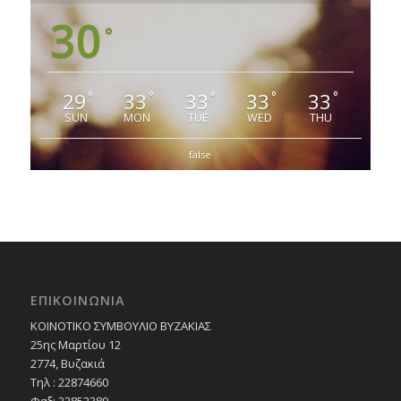
30
°
29
33
33
33
33
°
°
°
°
°
SUN
MON
TUE
WED
THU
false
ΕΠΙΚΟΙΝΩΝΙΑ
ΚΟΙΝΟΤΙΚΟ ΣΥΜΒΟΥΛΙΟ ΒΥΖΑΚΙΑΣ
25ης Μαρτίου 12
2774, Βυζακιά
Τηλ : 22874660
Φαξ: 22852389