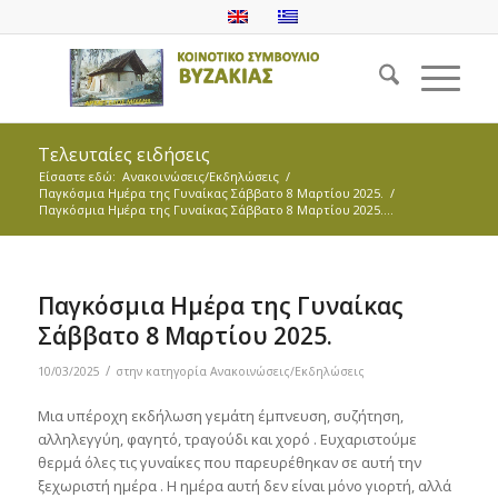
Τελευταίες ειδήσεις
Είσαστε εδώ:
Ανακοινώσεις/Εκδηλώσεις
/
Παγκόσμια Ημέρα της Γυναίκας Σάββατο 8 Μαρτίου 2025.
/
Παγκόσμια Ημέρα της Γυναίκας Σάββατο 8 Μαρτίου 2025....
Παγκόσμια Ημέρα της Γυναίκας
Σάββατο 8 Μαρτίου 2025.
/
10/03/2025
στην κατηγορία
Ανακοινώσεις/Εκδηλώσεις
Μια υπέροχη εκδήλωση γεμάτη έμπνευση, συζήτηση,
αλληλεγγύη, φαγητό, τραγούδι και χορό . Ευχαριστούμε
θερμά όλες τις γυναίκες που παρευρέθηκαν σε αυτή την
ξεχωριστή ημέρα . Η ημέρα αυτή δεν είναι μόνο γιορτή, αλλά