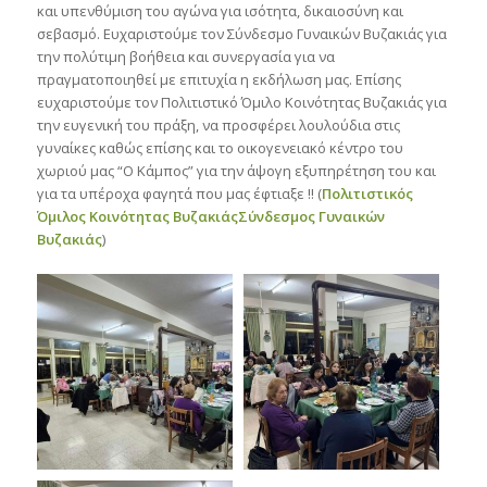
και υπενθύμιση του αγώνα για ισότητα, δικαιοσύνη και
σεβασμό. Ευχαριστούμε τον Σύνδεσμο Γυναικών Βυζακιάς για
την πολύτιμη βοήθεια και συνεργασία για να
πραγματοποιηθεί με επιτυχία η εκδήλωση μας. Επίσης
ευχαριστούμε τον Πολιτιστικό Όμιλο Κοινότητας Βυζακιάς για
την ευγενική του πράξη, να προσφέρει λουλούδια στις
γυναίκες καθώς επίσης και το οικογενειακό κέντρο του
χωριού μας “Ο Κάμπος” για την άψογη εξυπηρέτηση του και
για τα υπέροχα φαγητά που μας έφτιαξε !! (
Πολιτιστικός
Όμιλος Κοινότητας Βυζακιάς
Σύνδεσμος Γυναικών
Βυζακιάς
)