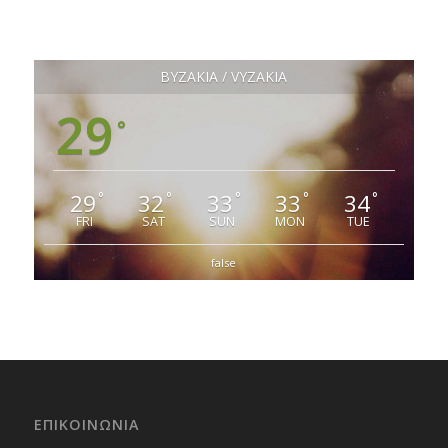
ΒΥΖΑΚΙΑ / VYZAKIA
29
°
29
32
33
33
34
°
°
°
°
°
FRI
SAT
SUN
MON
TUE
false
ΕΠΙΚΟΙΝΩΝΙΑ