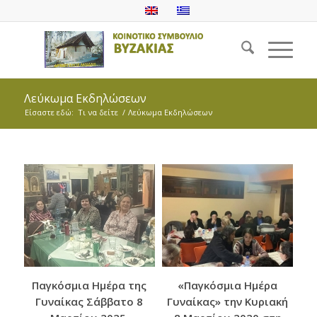
Λεύκωμα Εκδηλώσεων
Είσαστε εδώ:
Τι να δείτε
/
Λεύκωμα Εκδηλώσεων
B
Παγκόσμια Ημέρα της
«Παγκόσμια Ημέρα
Γυναίκας Σάββατο 8
Γυναίκας» την Κυριακή