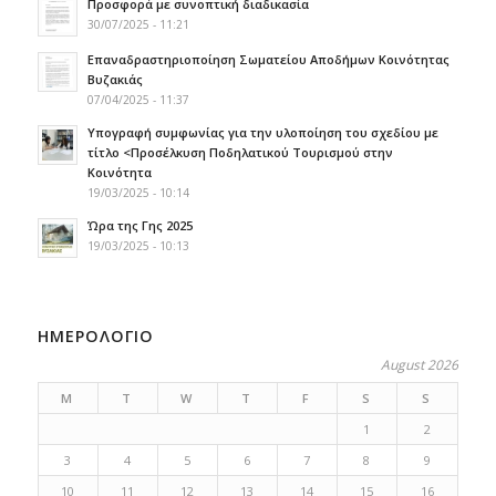
Προσφορά με συνοπτική διαδικασία
30/07/2025 - 11:21
Επαναδραστηριοποίηση Σωματείου Αποδήμων Κοινότητας
Βυζακιάς
07/04/2025 - 11:37
Υπογραφή συμφωνίας για την υλοποίηση του σχεδίου με
τίτλο <Προσέλκυση Ποδηλατικού Τουρισμού στην
Κοινότητα
19/03/2025 - 10:14
Ώρα της Γης 2025
19/03/2025 - 10:13
ΗΜΕΡΟΛΟΓΙΟ
August 2026
M
T
W
T
F
S
S
1
2
3
4
5
6
7
8
9
10
11
12
13
14
15
16