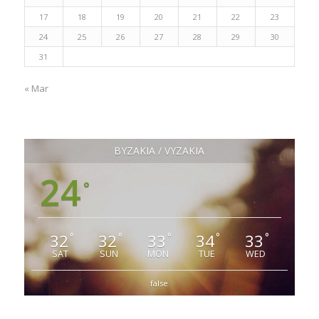
17
18
19
20
21
22
23
24
25
26
27
28
29
30
31
« Mar
ΒΥΖΑΚΙΑ / VYZAKIA
24
°
32
32
33
34
33
°
°
°
°
°
SAT
SUN
MON
TUE
WED
false