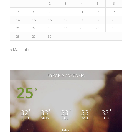
1
2
3
4
5
6
7
8
9
10
11
12
13
14
15
16
17
18
19
20
21
22
23
24
25
26
27
28
29
30
« Mar
Jul »
ΒΥΖΑΚΙΑ / VYZAKIA
25
°
32
33
33
33
33
°
°
°
°
°
SUN
MON
TUE
WED
THU
false