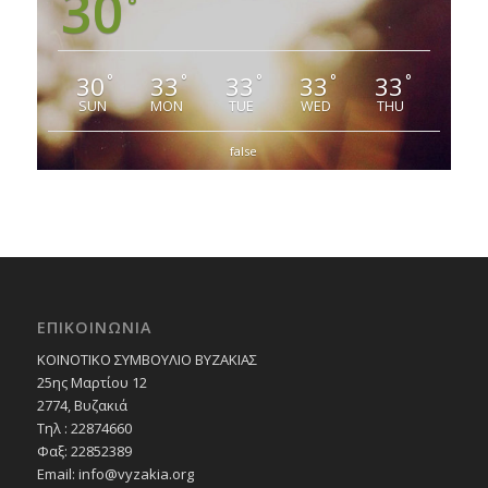
30
°
30
33
33
33
33
°
°
°
°
°
SUN
MON
TUE
WED
THU
false
ΕΠΙΚΟΙΝΩΝΙΑ
ΚΟΙΝΟΤΙΚΟ ΣΥΜΒΟΥΛΙΟ ΒΥΖΑΚΙΑΣ
25ης Μαρτίου 12
2774, Βυζακιά
Τηλ : 22874660
Φαξ: 22852389
Email:
info@vyzakia.org