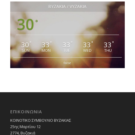
ΒΥΖΑΚΙΑ / VYZAKIA
30
°
30
33
33
33
33
°
°
°
°
°
SUN
MON
TUE
WED
THU
false
ΕΠΙΚΟΙΝΩΝΙΑ
ΚΟΙΝΟΤΙΚΟ ΣΥΜΒΟΥΛΙΟ ΒΥΖΑΚΙΑΣ
25ης Μαρτίου 12
2774, Βυζακιά