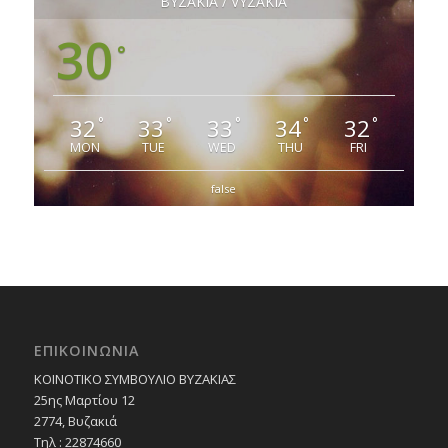
ΒΥΖΑΚΙΑ / VYZAKIA
30
°
32
33
33
34
32
°
°
°
°
°
MON
TUE
WED
THU
FRI
false
ΕΠΙΚΟΙΝΩΝΙΑ
ΚΟΙΝΟΤΙΚΟ ΣΥΜΒΟΥΛΙΟ ΒΥΖΑΚΙΑΣ
25ης Μαρτίου 12
2774, Βυζακιά
Τηλ : 22874660