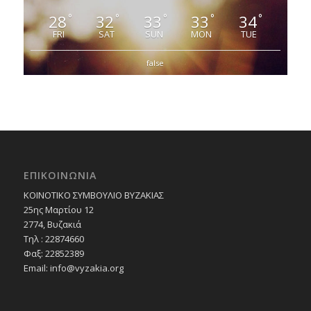
28
32
33
33
34
°
°
°
°
°
FRI
SAT
SUN
MON
TUE
false
ΕΠΙΚΟΙΝΩΝΙΑ
ΚΟΙΝΟΤΙΚΟ ΣΥΜΒΟΥΛΙΟ ΒΥΖΑΚΙΑΣ
25ης Μαρτίου 12
2774, Βυζακιά
Τηλ : 22874660
Φαξ: 22852389
Email:
info@vyzakia.org