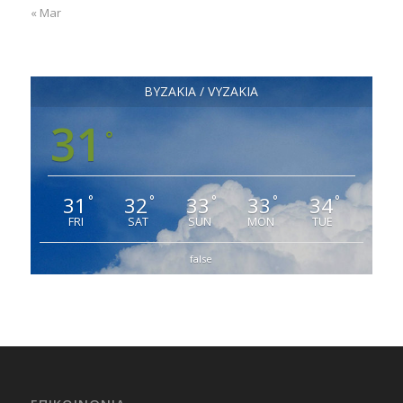
« Mar
ΒΥΖΑΚΙΑ / VYZAKIA
31
°
31
32
33
33
34
°
°
°
°
°
FRI
SAT
SUN
MON
TUE
false