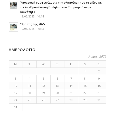
Υπογραφή συμφωνίας για την υλοποίηση του σχεδίου με
τίτλο <Προσέλκυση Ποδηλατικού Τουρισμού στην
Κοινότητα
19/03/2025 - 10:14
Ώρα της Γης 2025
19/03/2025 - 10:13
ΗΜΕΡΟΛΟΓΙΟ
August 2026
M
T
W
T
F
S
S
1
2
3
4
5
6
7
8
9
10
11
12
13
14
15
16
17
18
19
20
21
22
23
24
25
26
27
28
29
30
31