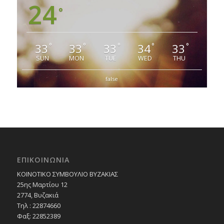
24
°
33
33
33
34
33
°
°
°
°
°
SUN
MON
TUE
WED
THU
false
ΕΠΙΚΟΙΝΩΝΙΑ
ΚΟΙΝΟΤΙΚΟ ΣΥΜΒΟΥΛΙΟ ΒΥΖΑΚΙΑΣ
25ης Μαρτίου 12
2774, Βυζακιά
Τηλ : 22874660
Φαξ: 22852389