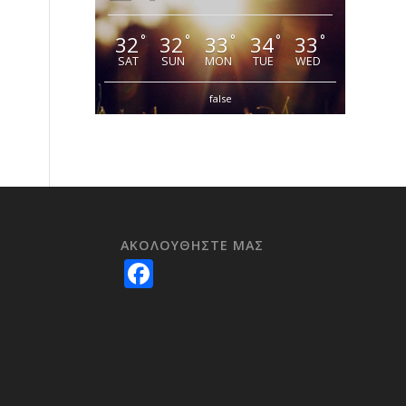
32
32
33
34
33
°
°
°
°
°
SAT
SUN
MON
TUE
WED
false
ΑΚΟΛΟΥΘΗΣΤΕ ΜΑΣ
e
Facebook