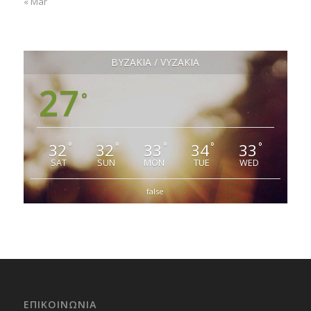
« Mar
ΒΥΖΑΚΙΑ / VYZAKIA
27
°
32
32
33
34
33
°
°
°
°
°
SAT
SUN
MON
TUE
WED
false
ΕΠΙΚΟΙΝΩΝΙΑ