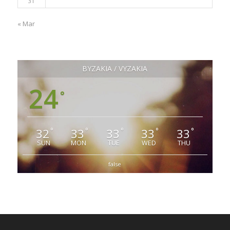
31
« Mar
ΒΥΖΑΚΙΑ / VYZAKIA
24
°
32
33
33
33
33
°
°
°
°
°
SUN
MON
TUE
WED
THU
false