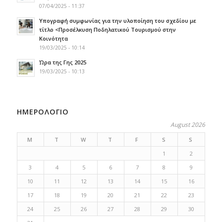
07/04/2025 - 11:37
Υπογραφή συμφωνίας για την υλοποίηση του σχεδίου με
τίτλο <Προσέλκυση Ποδηλατικού Τουρισμού στην
Κοινότητα
19/03/2025 - 10:14
Ώρα της Γης 2025
19/03/2025 - 10:13
ΗΜΕΡΟΛΟΓΙΟ
August 2026
M
T
W
T
F
S
S
1
2
3
4
5
6
7
8
9
10
11
12
13
14
15
16
17
18
19
20
21
22
23
24
25
26
27
28
29
30